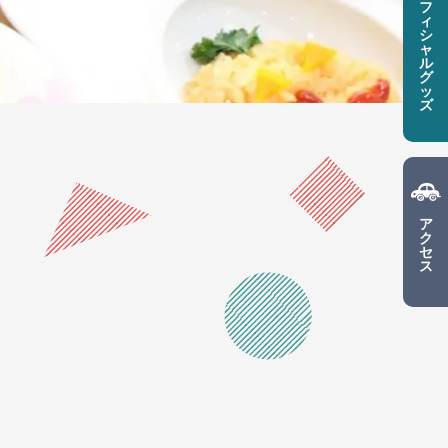
フ
ィ
シ
ャ
ル
グ
ッ
ズ
ア
ク
セ
ス